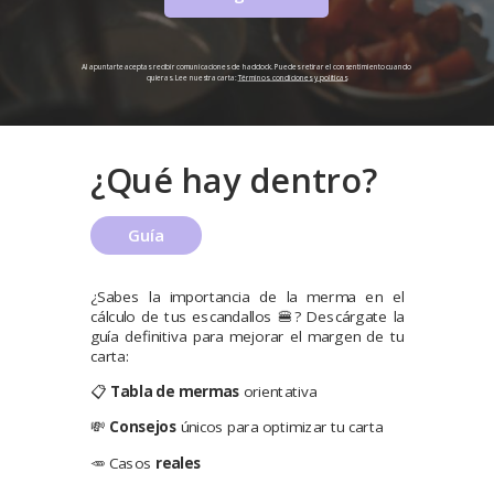
Al apuntarte aceptas recibir comunicaciones de haddock. Puedes retirar el consentimiento cuando
quieras. Lee nuestra carta:
Términos, condiciones y políticas
¿Qué hay dentro?
Guía
¿Sabes la importancia de la merma en el
cálculo de tus escandallos 🍔? Descárgate la
guía definitiva para mejorar el margen de tu
carta:
📋
Tabla de mermas
orientativa
💸
Consejos
únicos para optimizar tu carta
🥕
Casos
reales