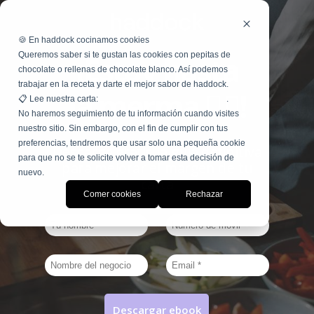
🍪
En haddock cocinamos cookies
¡Estoy hasta
Queremos saber si te gustan las cookies con pepitas de
chocolate o rellenas de chocolate blanco. Así podemos
trabajar en la receta y darte el mejor sabor de haddock.
la
merma
😮‍💨!
📋
Lee nuestra carta:
Términos, condiciones y políticas
.
No haremos seguimiento de tu información cuando visites
nuestro sitio. Sin embargo, con el fin de cumplir con tus
preferencias, tendremos que usar solo una pequeña cookie
Descarga gratis la guía definitiva
para que no se te solicite volver a tomar esta decisión de
para mejorar el margen de tu
nuevo.
carta
Comer cookies
Rechazar
Descargar ebook