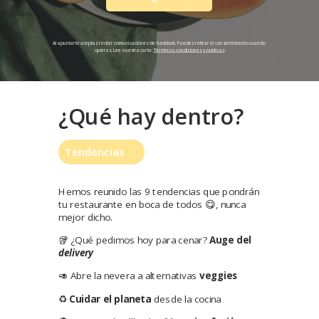
Al apuntarte aceptas recibir comunicaciones de haddock. Puedes retirar el consentimiento cuando
quieras. Lee nuestra carta:
Términos, condiciones y políticas
¿Qué hay dentro?
Tendencias
Hemos reunido las 9 tendencias que pondrán
tu restaurante en boca de todos 😋, nunca
mejor dicho.
🥡
¿Qué pedimos hoy para cenar?
Auge del
delivery
🥑 Abre la nevera a alternativas
v
eggies
♻️
Cuidar el planeta
desde la cocina