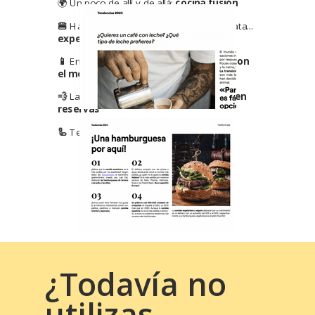
🌍 Un poco de allí y de allá:
cocina fusión
🍔
Hay un poco de hamburguesa en tu data...
experiencias personalizadas
📱
En la palma de nuestra mano:
pagos con
el móvil
💨
La bomba de humo sale cara:
fianzas en
reservas
🦾
Tecnologías de otro planeta:
robots
¿Todavía no
utilizas