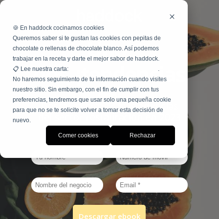
🍪
En haddock cocinamos cookies
Uno,
Queremos saber si te gustan las cookies con pepitas de
chocolate o rellenas de chocolate blanco. Así podemos
trabajar en la receta y darte el mejor sabor de haddock.
dos,
¡
tendencias
📋
Lee nuestra carta:
Términos, condiciones y políticas
.
No haremos seguimiento de tu información cuando visites
😎
!
nuestro sitio. Sin embargo, con el fin de cumplir con tus
preferencias, tendremos que usar solo una pequeña cookie
Descarga gratis las tendencias
para que no se te solicite volver a tomar esta decisión de
del sector restauración en 2023
nuevo.
Comer cookies
Rechazar
Descargar ebook